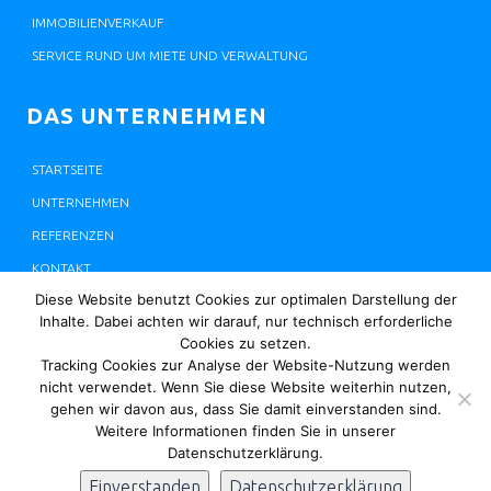
IMMOBILIENVERKAUF
SERVICE RUND UM MIETE UND VERWALTUNG
DAS UNTERNEHMEN
STARTSEITE
UNTERNEHMEN
REFERENZEN
KONTAKT
Diese Website benutzt Cookies zur optimalen Darstellung der
JOBS / AUSBILDUNG
Inhalte. Dabei achten wir darauf, nur technisch erforderliche
EIGENTÜMERPORTAL
Cookies zu setzen.
Tracking Cookies zur Analyse der Website-Nutzung werden
nicht verwendet. Wenn Sie diese Website weiterhin nutzen,
gehen wir davon aus, dass Sie damit einverstanden sind.
Weitere Informationen finden Sie in unserer
© 2026 STANG IMMOBILIENMANAGEMENT |
IMPRESSUM
|
Datenschutzerklärung.
DATENSCHUTZERKLÄRUNG
Einverstanden
Datenschutzerklärung