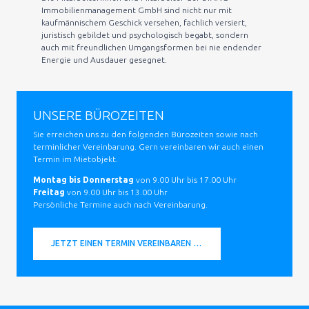
Immobilienmanagement GmbH sind nicht nur mit
kaufmännischem Geschick versehen, fachlich versiert,
juristisch gebildet und psychologisch begabt, sondern
auch mit freundlichen Umgangsformen bei nie endender
Energie und Ausdauer gesegnet.
UNSERE BÜROZEITEN
Sie erreichen uns zu den folgenden Bürozeiten sowie nach
terminlicher Vereinbarung. Gern vereinbaren wir auch einen
Termin im Mietobjekt.
Montag bis Donnerstag
von 9.00 Uhr bis 17.00 Uhr
Freitag
von 9.00 Uhr bis 13.00 Uhr
Persönliche Termine auch nach Vereinbarung.
JETZT EINEN TERMIN VEREINBAREN …