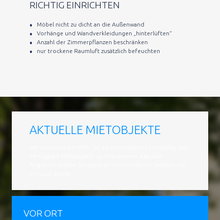
RICHTIG EINRICHTEN
Möbel nicht zu dicht an die Außenwand
Vorhänge und Wandverkleidungen „hinterlüften“
Anzahl der Zimmerpflanzen beschränken
nur trockene Raumluft zusätzlich befeuchten
AKTUELLE MIETOBJEKTE
Wir sind stets bemüht, Sie als Interessenten frühzeitig über
verfügbare Mietobjekte zu informieren. Aktuelle
Angebote finden Sie dabei an verschiedenen Stellen – vor
Ort und online.
VOR ORT